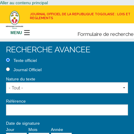
Aller au contenu principal
JOURNAL OFFICIEL DE LA REPUBLIQUE TOGOLAISE : LOIS ET
REGLEMENTS
MENU
Formulaire de recherche
Rechercher
RECHERCHE AVANCEE
LE JOURNAL OFFICIEL
Texte officiel
Journal Officiel
RECEVOIR LE JOURNAL OFFICIEL
Nature du texte
NOUS CONTACTER
Référence
Date de signature
Jour
Mois
Année