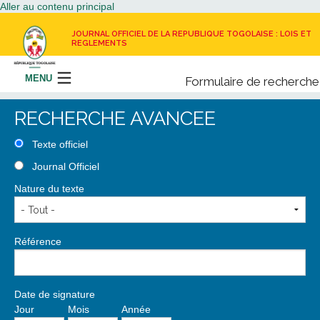
Aller au contenu principal
JOURNAL OFFICIEL DE LA REPUBLIQUE TOGOLAISE : LOIS ET
REGLEMENTS
MENU
Formulaire de recherche
Rechercher
RECHERCHE AVANCEE
LE JOURNAL OFFICIEL
Texte officiel
Journal Officiel
RECEVOIR LE JOURNAL OFFICIEL
Nature du texte
NOUS CONTACTER
Référence
Date de signature
Jour
Mois
Année