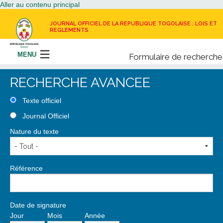
Aller au contenu principal
JOURNAL OFFICIEL DE LA REPUBLIQUE TOGOLAISE : LOIS ET
REGLEMENTS
MENU
Formulaire de recherche
Rechercher
RECHERCHE AVANCEE
LE JOURNAL OFFICIEL
Texte officiel
Journal Officiel
RECEVOIR LE JOURNAL OFFICIEL
Nature du texte
NOUS CONTACTER
Référence
Date de signature
Jour
Mois
Année