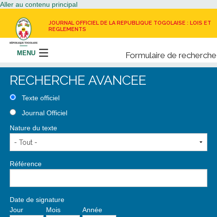
Aller au contenu principal
JOURNAL OFFICIEL DE LA REPUBLIQUE TOGOLAISE : LOIS ET
REGLEMENTS
MENU
Formulaire de recherche
Rechercher
RECHERCHE AVANCEE
LE JOURNAL OFFICIEL
Texte officiel
Journal Officiel
RECEVOIR LE JOURNAL OFFICIEL
Nature du texte
NOUS CONTACTER
Référence
Date de signature
Jour
Mois
Année