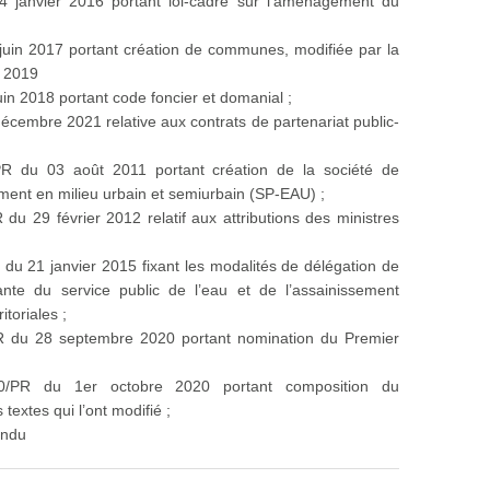
4 janvier 2016 portant loi-cadre sur l’aménagement du
 juin 2017 portant création de communes, modifiée par la
r 2019
uin 2018 portant code foncier et domanial ;
décembre 2021 relative aux contrats de partenariat public-
PR du 03 août 2011 portant création de la société de
ment en milieu urbain et semiurbain (SP-EAU) ;
du 29 février 2012 relatif aux attributions des ministres
du 21 janvier 2015 fixant les modalités de délégation de
gante du service public de l’eau et de l’assainissement
ritoriales ;
R du 28 septembre 2020 portant nomination du Premier
0/PR du 1er octobre 2020 portant composition du
extes qui l’ont modifié ;
endu