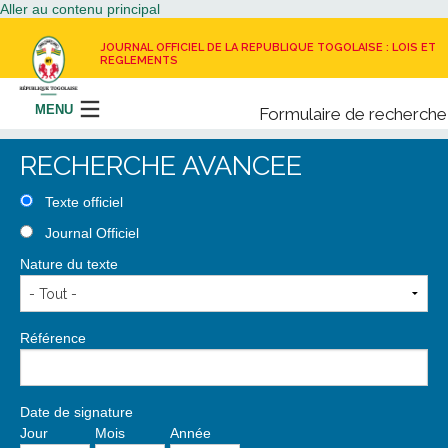
Aller au contenu principal
JOURNAL OFFICIEL DE LA REPUBLIQUE TOGOLAISE : LOIS ET
REGLEMENTS
MENU
Formulaire de recherche
Rechercher
RECHERCHE AVANCEE
LE JOURNAL OFFICIEL
Texte officiel
Journal Officiel
RECEVOIR LE JOURNAL OFFICIEL
Nature du texte
NOUS CONTACTER
Référence
Date de signature
Jour
Mois
Année