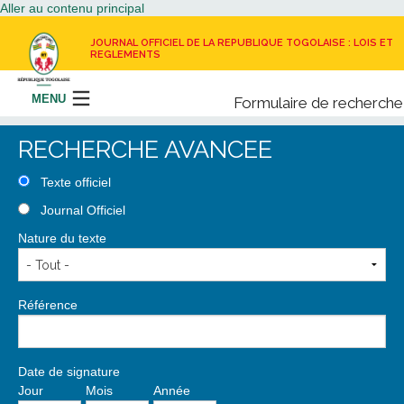
Aller au contenu principal
JOURNAL OFFICIEL DE LA REPUBLIQUE TOGOLAISE : LOIS ET
REGLEMENTS
MENU
Formulaire de recherche
Rechercher
RECHERCHE AVANCEE
LE JOURNAL OFFICIEL
Texte officiel
Journal Officiel
RECEVOIR LE JOURNAL OFFICIEL
Nature du texte
NOUS CONTACTER
Référence
Date de signature
Jour
Mois
Année