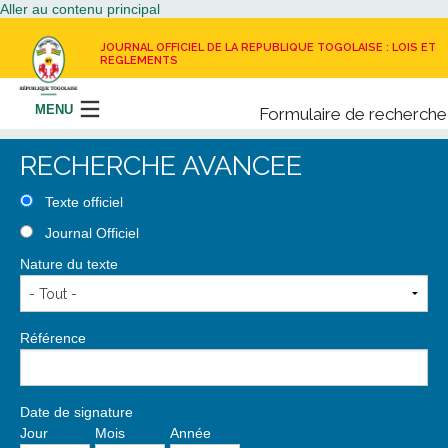
Aller au contenu principal
JOURNAL OFFICIEL DE LA REPUBLIQUE TOGOLAISE : LOIS ET
REGLEMENTS
MENU
Formulaire de recherche
Rechercher
RECHERCHE AVANCEE
LE JOURNAL OFFICIEL
Texte officiel
Journal Officiel
RECEVOIR LE JOURNAL OFFICIEL
Nature du texte
NOUS CONTACTER
Référence
Date de signature
Jour
Mois
Année