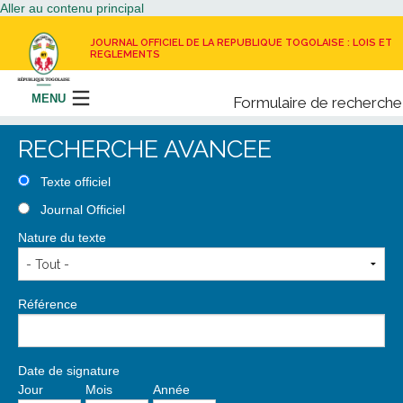
Aller au contenu principal
JOURNAL OFFICIEL DE LA REPUBLIQUE TOGOLAISE : LOIS ET
REGLEMENTS
MENU
Formulaire de recherche
Rechercher
RECHERCHE AVANCEE
LE JOURNAL OFFICIEL
Texte officiel
Journal Officiel
RECEVOIR LE JOURNAL OFFICIEL
Nature du texte
NOUS CONTACTER
Référence
Date de signature
Jour
Mois
Année