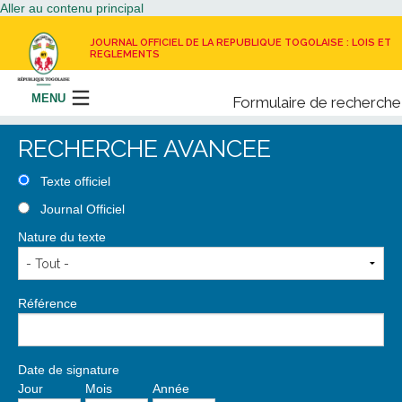
Aller au contenu principal
JOURNAL OFFICIEL DE LA REPUBLIQUE TOGOLAISE : LOIS ET
REGLEMENTS
MENU
Formulaire de recherche
Rechercher
RECHERCHE AVANCEE
LE JOURNAL OFFICIEL
Texte officiel
Journal Officiel
RECEVOIR LE JOURNAL OFFICIEL
Nature du texte
NOUS CONTACTER
Référence
Date de signature
Jour
Mois
Année