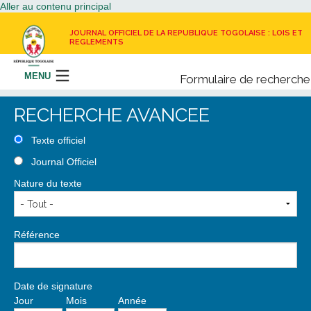
Aller au contenu principal
JOURNAL OFFICIEL DE LA REPUBLIQUE TOGOLAISE : LOIS ET
REGLEMENTS
MENU
Formulaire de recherche
Rechercher
RECHERCHE AVANCEE
LE JOURNAL OFFICIEL
Texte officiel
Journal Officiel
RECEVOIR LE JOURNAL OFFICIEL
Nature du texte
NOUS CONTACTER
Référence
Date de signature
Jour
Mois
Année