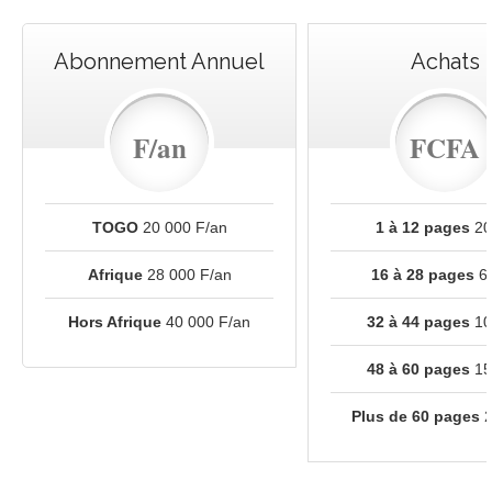
Abonnement Annuel
Achats
F/an
FCFA
TOGO
20 000 F/an
1 à 12 pages
20
Afrique
28 000 F/an
16 à 28 pages
60
Hors Afrique
40 000 F/an
32 à 44 pages
10
48 à 60 pages
15
Plus de 60 pages
2