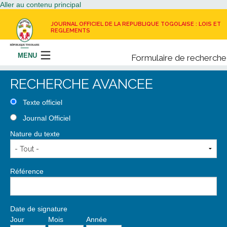
Aller au contenu principal
JOURNAL OFFICIEL DE LA REPUBLIQUE TOGOLAISE : LOIS ET
REGLEMENTS
MENU
Formulaire de recherche
Rechercher
RECHERCHE AVANCEE
LE JOURNAL OFFICIEL
Texte officiel
Journal Officiel
RECEVOIR LE JOURNAL OFFICIEL
Nature du texte
NOUS CONTACTER
Référence
Date de signature
Jour
Mois
Année