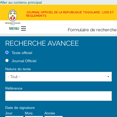
Aller au contenu principal
JOURNAL OFFICIEL DE LA REPUBLIQUE TOGOLAISE : LOIS ET
REGLEMENTS
MENU
Formulaire de recherche
Rechercher
RECHERCHE AVANCEE
LE JOURNAL OFFICIEL
Texte officiel
Journal Officiel
RECEVOIR LE JOURNAL OFFICIEL
Nature du texte
NOUS CONTACTER
Référence
Date de signature
Jour
Mois
Année