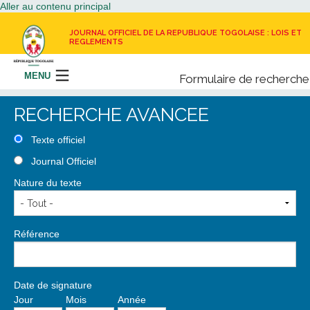
Aller au contenu principal
JOURNAL OFFICIEL DE LA REPUBLIQUE TOGOLAISE : LOIS ET
REGLEMENTS
MENU
Formulaire de recherche
Rechercher
RECHERCHE AVANCEE
LE JOURNAL OFFICIEL
Texte officiel
Journal Officiel
RECEVOIR LE JOURNAL OFFICIEL
Nature du texte
NOUS CONTACTER
Référence
Date de signature
Jour
Mois
Année