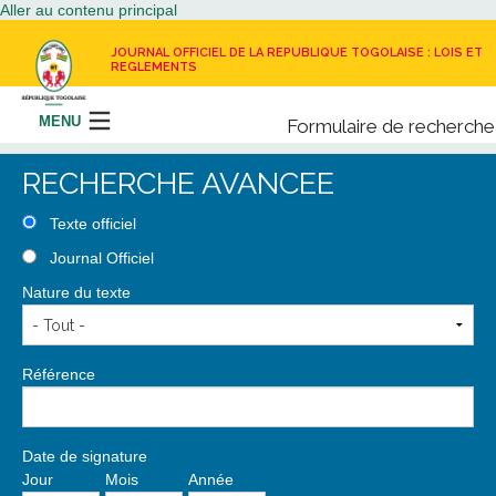
Aller au contenu principal
JOURNAL OFFICIEL DE LA REPUBLIQUE TOGOLAISE : LOIS ET
REGLEMENTS
MENU
Formulaire de recherche
Rechercher
RECHERCHE AVANCEE
LE JOURNAL OFFICIEL
Texte officiel
Journal Officiel
RECEVOIR LE JOURNAL OFFICIEL
Nature du texte
NOUS CONTACTER
Référence
Date de signature
Jour
Mois
Année