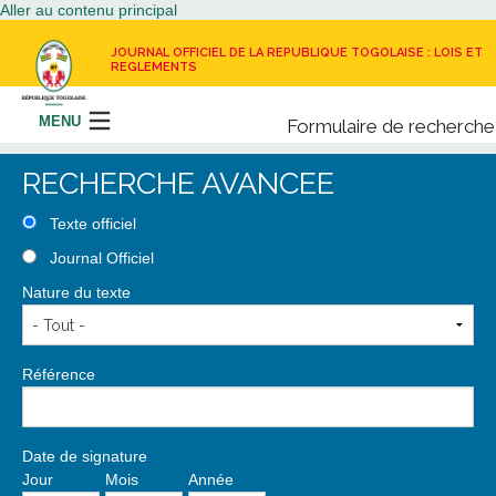
Aller au contenu principal
JOURNAL OFFICIEL DE LA REPUBLIQUE TOGOLAISE : LOIS ET
REGLEMENTS
MENU
Formulaire de recherche
Rechercher
RECHERCHE AVANCEE
LE JOURNAL OFFICIEL
Texte officiel
Journal Officiel
RECEVOIR LE JOURNAL OFFICIEL
Nature du texte
NOUS CONTACTER
Référence
Date de signature
Jour
Mois
Année