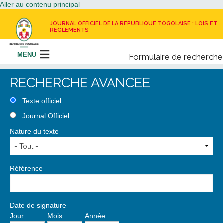
Aller au contenu principal
JOURNAL OFFICIEL DE LA REPUBLIQUE TOGOLAISE : LOIS ET
REGLEMENTS
MENU
Formulaire de recherche
Rechercher
RECHERCHE AVANCEE
LE JOURNAL OFFICIEL
Texte officiel
Journal Officiel
RECEVOIR LE JOURNAL OFFICIEL
Nature du texte
NOUS CONTACTER
Référence
Date de signature
Jour
Mois
Année