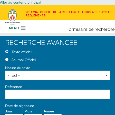
Aller au contenu principal
JOURNAL OFFICIEL DE LA REPUBLIQUE TOGOLAISE : LOIS ET
REGLEMENTS
MENU
Formulaire de recherche
Rechercher
RECHERCHE AVANCEE
LE JOURNAL OFFICIEL
Texte officiel
Journal Officiel
RECEVOIR LE JOURNAL OFFICIEL
Nature du texte
NOUS CONTACTER
Référence
Date de signature
Jour
Mois
Année