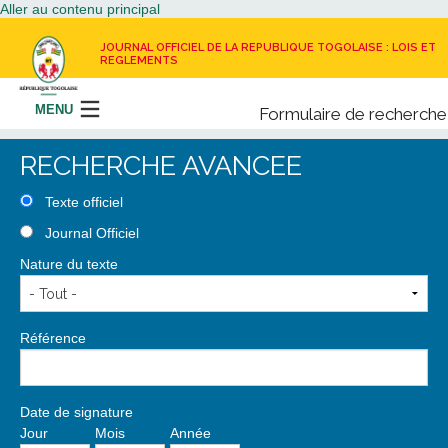
Aller au contenu principal
JOURNAL OFFICIEL DE LA REPUBLIQUE TOGOLAISE : LOIS ET
REGLEMENTS
MENU
Formulaire de recherche
Rechercher
RECHERCHE AVANCEE
LE JOURNAL OFFICIEL
Texte officiel
Journal Officiel
RECEVOIR LE JOURNAL OFFICIEL
Nature du texte
NOUS CONTACTER
Référence
Date de signature
Jour
Mois
Année