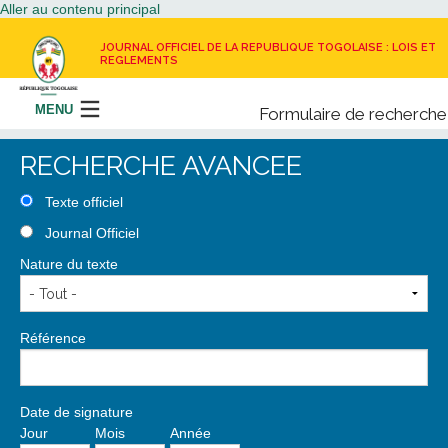
Aller au contenu principal
JOURNAL OFFICIEL DE LA REPUBLIQUE TOGOLAISE : LOIS ET
REGLEMENTS
MENU
Formulaire de recherche
Rechercher
RECHERCHE AVANCEE
LE JOURNAL OFFICIEL
Texte officiel
Journal Officiel
RECEVOIR LE JOURNAL OFFICIEL
Nature du texte
NOUS CONTACTER
Référence
Date de signature
Jour
Mois
Année