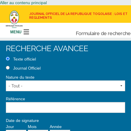
Aller au contenu principal
JOURNAL OFFICIEL DE LA REPUBLIQUE TOGOLAISE : LOIS ET
REGLEMENTS
MENU
Formulaire de recherche
Rechercher
RECHERCHE AVANCEE
LE JOURNAL OFFICIEL
Texte officiel
Journal Officiel
RECEVOIR LE JOURNAL OFFICIEL
Nature du texte
NOUS CONTACTER
Référence
Date de signature
Jour
Mois
Année