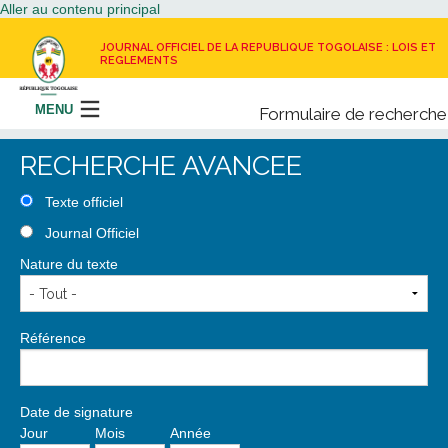
Aller au contenu principal
JOURNAL OFFICIEL DE LA REPUBLIQUE TOGOLAISE : LOIS ET
REGLEMENTS
MENU
Formulaire de recherche
Rechercher
RECHERCHE AVANCEE
LE JOURNAL OFFICIEL
Texte officiel
Journal Officiel
RECEVOIR LE JOURNAL OFFICIEL
Nature du texte
NOUS CONTACTER
Référence
Date de signature
Jour
Mois
Année