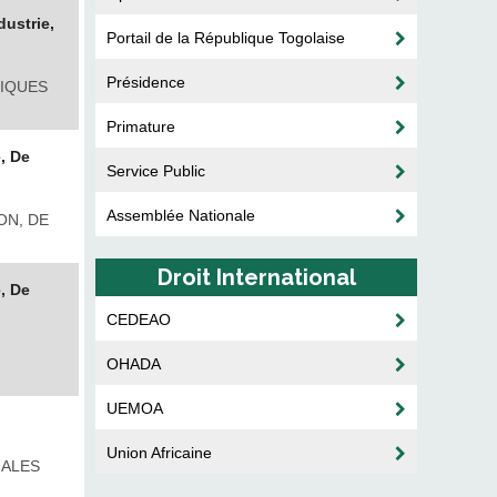
ustrie,
Portail de la République Togolaise
Présidence
LIQUES
Primature
, De
Service Public
Assemblée Nationale
ON, DE
Droit International
, De
CEDEAO
OHADA
UEMOA
Union Africaine
IALES